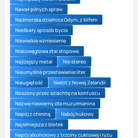
Nawał pilnych spraw
Nadmorska dzielnica Gdyni, z klifem
Niedbały sposób bycia
Niewielkie wzniesienie
Niskowęglowa stal stopowa
Najlżejszy metal
Nie stereo
Nieumyślne przestawienie liter
Nieugiętość
Nielot z Nowej Zelandii
Noszony przez szlachtę na kontuszu
Nazwa niewierny dla muzułmanina
Napój z chininą
Nabój hukowy
Najsilniejsza z blotek
Napój alkoholowy z trzciny cukrowej i ryżu