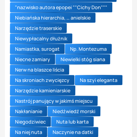
"nazwisko autora epopei ""Cichy Don"""
Niebiańska hierarchia, … anielskie
Narzędzie traserskie
Niewypłacalny dłużnik
Namiastka, surogat
Np. Montezuma
Niecne zamiary
Niewielki stóg siana
Nerw na blaszce liścia
Na skroniach zwycięzcy
Na szyi eleganta
Narzędzie kamieniarskie
Nastrój panujący w jakimś miejscu
Nakłanianie
Niedźwiedź morski
Niegodziwiec
Nuta lub karta
Na niej nuta
Naczynie na datki