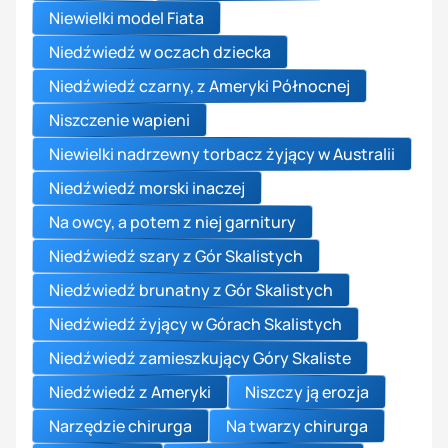
Niewielki model Fiata
Niedźwiedź w oczach dziecka
Niedźwiedź czarny, z Ameryki Północnej
Niszczenie wapieni
Niewielki nadrzewny torbacz żyjący w Australii
Niedźwiedź morski inaczej
Na owcy, a potem z niej garnitury
Niedźwiedź szary z Gór Skalistych
Niedźwiedź brunatny z Gór Skalistych
Niedźwiedź żyjący w Górach Skalistych
Niedźwiedź zamieszkujący Góry Skaliste
Niedźwiedź z Ameryki
Niszczy ją erozja
Narzędzie chirurga
Na twarzy chirurga