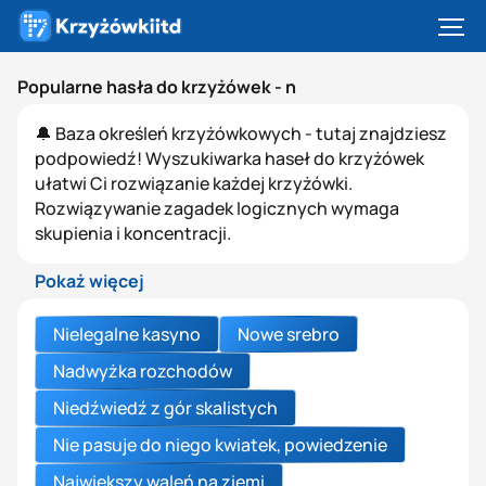
Popularne hasła do krzyżówek - n
🔔 Baza określeń krzyżówkowych - tutaj znajdziesz
podpowiedź! Wyszukiwarka haseł do krzyżówek
ułatwi Ci rozwiązanie każdej krzyżówki.
Rozwiązywanie zagadek logicznych wymaga
skupienia i koncentracji.
Pokaż więcej
Nielegalne kasyno
Nowe srebro
Nadwyżka rozchodów
Niedźwiedź z gór skalistych
Nie pasuje do niego kwiatek, powiedzenie
Największy waleń na ziemi