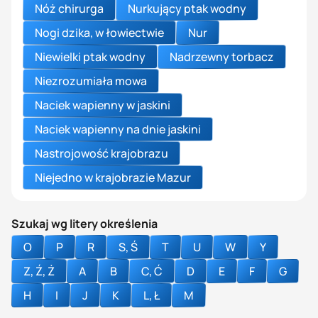
Nóż chirurga
Nurkujący ptak wodny
Nogi dzika, w łowiectwie
Nur
Niewielki ptak wodny
Nadrzewny torbacz
Niezrozumiała mowa
Naciek wapienny w jaskini
Naciek wapienny na dnie jaskini
Nastrojowość krajobrazu
Niejedno w krajobrazie Mazur
Szukaj wg litery określenia
O
P
R
S, Ś
T
U
W
Y
Z, Ź, Ż
A
B
C, Ć
D
E
F
G
H
I
J
K
L, Ł
M