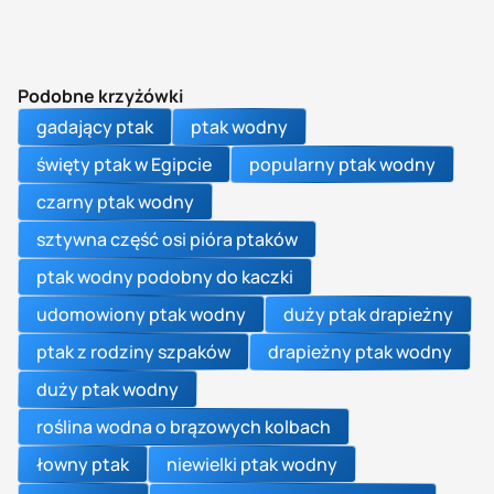
Podobne krzyżówki
gadający ptak
ptak wodny
święty ptak w Egipcie
popularny ptak wodny
czarny ptak wodny
sztywna część osi pióra ptaków
ptak wodny podobny do kaczki
udomowiony ptak wodny
duży ptak drapieżny
ptak z rodziny szpaków
drapieżny ptak wodny
duży ptak wodny
roślina wodna o brązowych kolbach
łowny ptak
niewielki ptak wodny