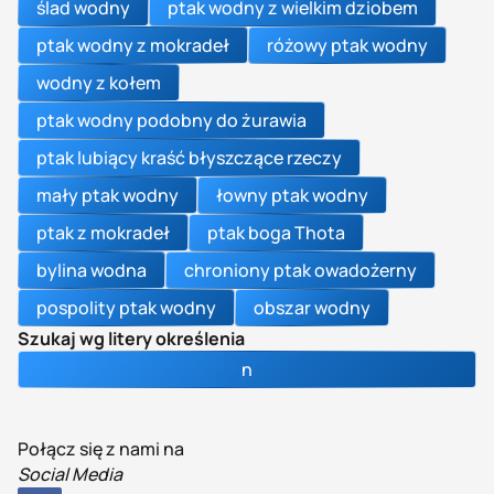
ślad wodny
ptak wodny z wielkim dziobem
ptak wodny z mokradeł
różowy ptak wodny
wodny z kołem
ptak wodny podobny do żurawia
ptak lubiący kraść błyszczące rzeczy
mały ptak wodny
łowny ptak wodny
ptak z mokradeł
ptak boga Thota
bylina wodna
chroniony ptak owadożerny
pospolity ptak wodny
obszar wodny
Szukaj wg litery określenia
n
Połącz się z nami na
Social Media