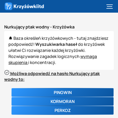
Nurkujący ptak wodny -
Krzyżówka
🔔 Baza określeń krzyżówkowych - tutaj znajdziesz
podpowiedź!
Wyszukiwarka haseł
do krzyżówek
ułatwi Ci rozwiązanie każdej krzyżówki.
Rozwiązywanie zagadek logicznych
wymaga
skupienia
i koncentracji.
Możliwa odpowiedź na hasło Nurkujący ptak
wodny to:
PINGWIN
KORMORAN
PERKOZ