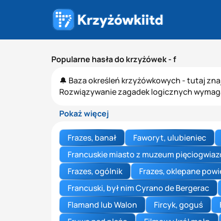
Popularne hasła do krzyżówek - f
🔔 Baza określeń krzyżówkowych - tutaj zna
Rozwiązywanie zagadek logicznych wymaga s
Pokaż więcej
Frazes, banał
Faworyt, ulubieniec
Francuskie miasto z muzeum pięciogwia
Frazes, ogólnik
Frazes, oklepane pow
Francuski, był nim Cyrano de Bergerac
Flamand lub Walon
Fircyk, goguś