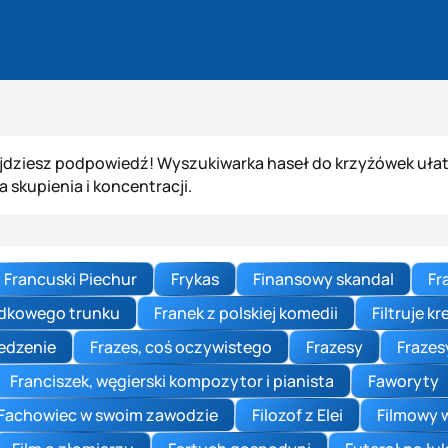
jdziesz podpowiedź! Wyszukiwarka haseł do krzyżówek ułatw
kupienia i koncentracji.
Francuski Piechur
Frykas
Finansowy skandal
Fr
zdkowego trunku
Franek z polskiej komedii
Filtruje k
iedzenie
Frazes, coś oczywistego
Frazesy
Frazesy
Franciszek, węgierski kompozytor i pianista
Faworyty
Fachowiec w swoim zawodzie
Filozof z Elei
Filmowy w