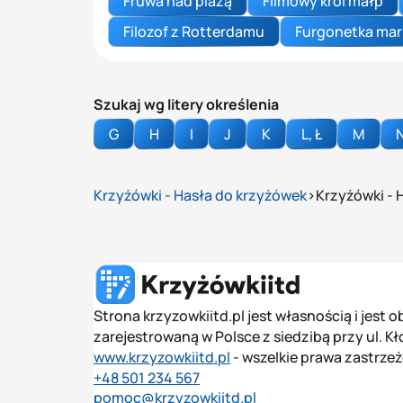
Fruwa nad plażą
Filmowy król małp
Filozof z Rotterdamu
Furgonetka mark
Szukaj wg litery określenia
G
H
I
J
K
L, Ł
M
Krzyżówki - Hasła do krzyżówek
Krzyżówki - 
Strona krzyzowkiitd.pl jest własnością i jest
zarejestrowaną w Polsce z siedzibą przy ul. K
www.krzyzowkiitd.pl
- wszelkie prawa zastrze
+48 501 234 567
pomoc@krzyzowkiitd.pl