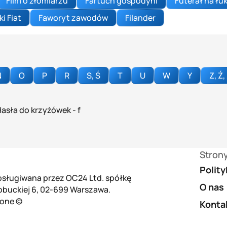
Film o złomiarzu
Fartuch gospodyni
Futerał na łuk
i Fiat
Faworyt zawodów
Filander
N
O
P
R
S, Ś
T
U
W
Y
Z, Ź,
Hasła do krzyżówek - f
Stron
Polit
 obsługiwana przez OC24 Ltd. spółkę
O nas
łobuckiej 6, 02-699 Warszawa.
żone ©
Konta