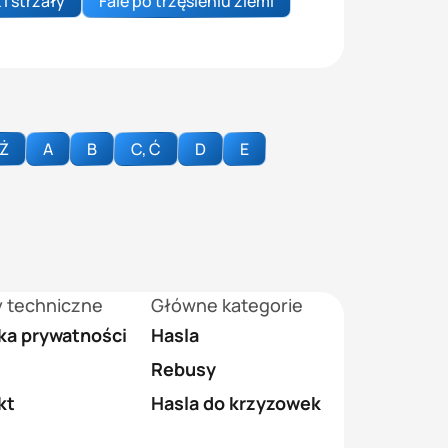
 i strzały
Fale po trzęsieniu ziemi
 Ż
A
B
C, Ć
D
E
y techniczne
Główne kategorie
yka prywatności
Hasla
Rebusy
kt
Hasla do krzyzowek