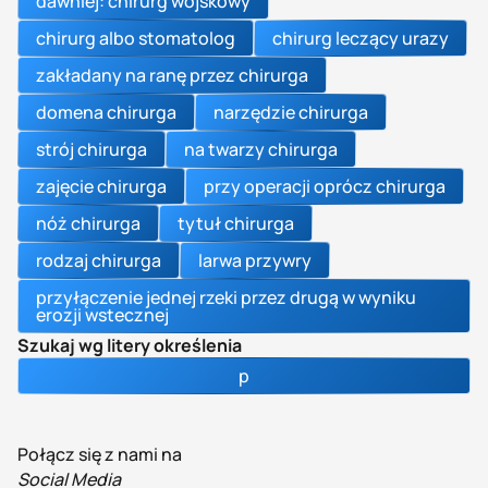
dawniej: chirurg wojskowy
chirurg albo stomatolog
chirurg leczący urazy
zakładany na ranę przez chirurga
domena chirurga
narzędzie chirurga
strój chirurga
na twarzy chirurga
zajęcie chirurga
przy operacji oprócz chirurga
nóż chirurga
tytuł chirurga
rodzaj chirurga
larwa przywry
przyłączenie jednej rzeki przez drugą w wyniku
erozji wstecznej
Szukaj wg litery określenia
p
Połącz się z nami na
Social Media