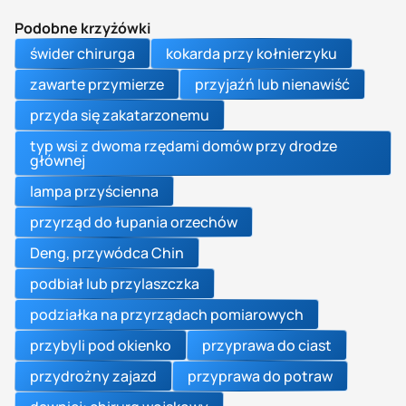
Podobne krzyżówki
świder chirurga
kokarda przy kołnierzyku
zawarte przymierze
przyjaźń lub nienawiść
przyda się zakatarzonemu
typ wsi z dwoma rzędami domów przy drodze
głównej
lampa przyścienna
przyrząd do łupania orzechów
Deng, przywódca Chin
podbiał lub przylaszczka
podziałka na przyrządach pomiarowych
przybyli pod okienko
przyprawa do ciast
przydrożny zajazd
przyprawa do potraw