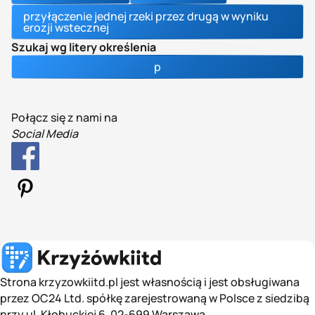
przyłączenie jednej rzeki przez drugą w wyniku
erozji wstecznej
Szukaj wg litery określenia
p
Połącz się z nami na
Social Media
Strona krzyzowkiitd.pl jest własnością i jest obsługiwana
przez OC24 Ltd. spółkę zarejestrowaną w Polsce z siedzibą
przy ul. Kłobuckiej 6, 02-699 Warszawa.