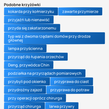
Podobne krzyżówki
kokarda przy kołnierzyku
zawarte przymierze
przyjaźń lub nienawiść
przyda się zakatarzonemu
typ wsi z dwoma rzędami domów przy drodze
głównej
lampa przyścienna
przyrząd do łupania orzechów
Deng, przywódca Chin
podziałka na przyrządach pomiarowych
przybyli pod okienko
przyprawa do ciast
przydrożny zajazd
przyprawa do potraw
przy operacji oprócz chirurga
przyrząd chirurga
larwa przywry