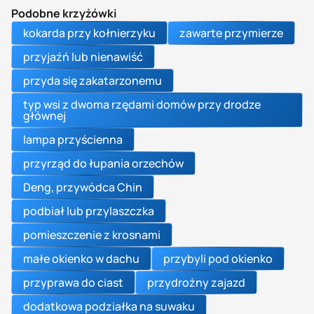
Podobne krzyżówki
kokarda przy kołnierzyku
zawarte przymierze
przyjaźń lub nienawiść
przyda się zakatarzonemu
typ wsi z dwoma rzędami domów przy drodze
głównej
lampa przyścienna
przyrząd do łupania orzechów
Deng, przywódca Chin
podbiał lub przylaszczka
pomieszczenie z krosnami
małe okienko w dachu
przybyli pod okienko
przyprawa do ciast
przydrożny zajazd
dodatkowa podziałka na suwaku