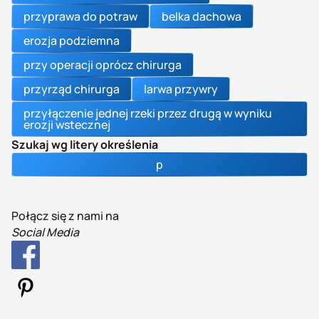
przyprawa do potraw
belka dachowa
erozja podziemna
przy operacji oprócz chirurga
przyrząd chirurga
larwa przywry
przyłączenie jednej rzeki przez drugą w wyniku
erozji wstecznej
Szukaj wg litery określenia
p
Połącz się z nami na
Social Media