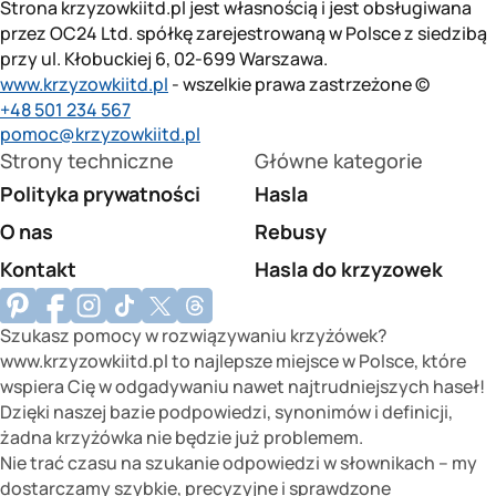
Strona krzyzowkiitd.pl jest własnością i jest obsługiwana
przez OC24 Ltd. spółkę zarejestrowaną w Polsce z siedzibą
przy ul. Kłobuckiej 6, 02-699 Warszawa.
www.krzyzowkiitd.pl
- wszelkie prawa zastrzeżone ©
+48 501 234 567
pomoc@krzyzowkiitd.pl
Strony techniczne
Główne kategorie
Polityka prywatności
Hasla
O nas
Rebusy
Kontakt
Hasla do krzyzowek
Szukasz pomocy w rozwiązywaniu krzyżówek?
www.krzyzowkiitd.pl to najlepsze miejsce w Polsce, które
wspiera Cię w odgadywaniu nawet najtrudniejszych haseł!
Dzięki naszej bazie podpowiedzi, synonimów i definicji,
żadna krzyżówka nie będzie już problemem.
Nie trać czasu na szukanie odpowiedzi w słownikach – my
dostarczamy szybkie, precyzyjne i sprawdzone