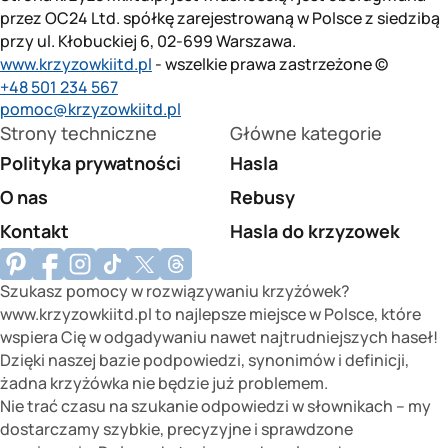
przez OC24 Ltd. spółkę zarejestrowaną w Polsce z siedzibą
przy ul. Kłobuckiej 6, 02-699 Warszawa.
www.krzyzowkiitd.pl
- wszelkie prawa zastrzeżone ©
+48 501 234 567
pomoc@krzyzowkiitd.pl
Strony techniczne
Główne kategorie
Polityka prywatności
Hasla
O nas
Rebusy
Kontakt
Hasla do krzyzowek
Szukasz pomocy w rozwiązywaniu krzyżówek?
www.krzyzowkiitd.pl to najlepsze miejsce w Polsce, które
wspiera Cię w odgadywaniu nawet najtrudniejszych haseł!
Dzięki naszej bazie podpowiedzi, synonimów i definicji,
żadna krzyżówka nie będzie już problemem.
Nie trać czasu na szukanie odpowiedzi w słownikach – my
dostarczamy szybkie, precyzyjne i sprawdzone