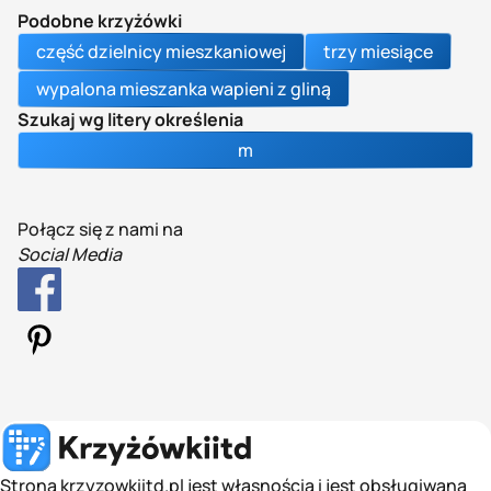
Podobne krzyżówki
część dzielnicy mieszkaniowej
trzy miesiące
wypalona mieszanka wapieni z gliną
Szukaj wg litery określenia
m
Połącz się z nami na
Social Media
Strona krzyzowkiitd.pl jest własnością i jest obsługiwana