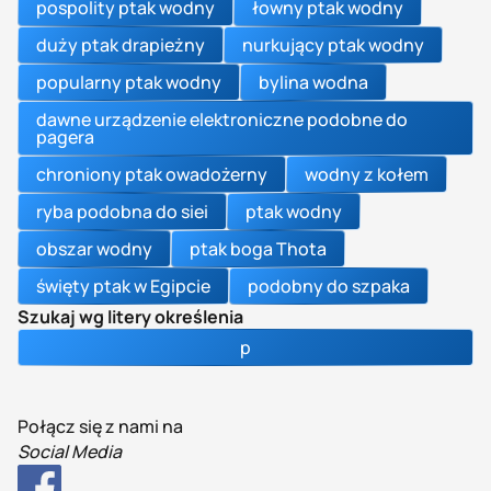
pospolity ptak wodny
łowny ptak wodny
duży ptak drapieżny
nurkujący ptak wodny
popularny ptak wodny
bylina wodna
dawne urządzenie elektroniczne podobne do
pagera
chroniony ptak owadożerny
wodny z kołem
ryba podobna do siei
ptak wodny
obszar wodny
ptak boga Thota
święty ptak w Egipcie
podobny do szpaka
Szukaj wg litery określenia
p
Połącz się z nami na
Social Media