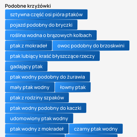
Podobne krzyżówki
sztywna część osi pióra ptaków
pojazd podobny do bryczki
roślina wodna o brązowych kolbach
ptak z mokradeł
owoc podobny do brzoskwini
ptak lubiący kraść błyszczące rzeczy
gadający ptak
ptak wodny podobny do żurawia
mały ptak wodny
łowny ptak
ptak z rodziny szpaków
ptak wodny podobny do kaczki
udomowiony ptak wodny
ptak wodny z mokradeł
czarny ptak wodny