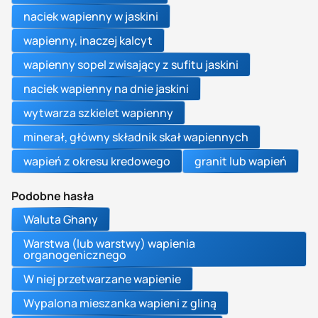
naciek wapienny w jaskini
wapienny, inaczej kalcyt
wapienny sopel zwisający z sufitu jaskini
naciek wapienny na dnie jaskini
wytwarza szkielet wapienny
minerał, główny składnik skał wapiennych
wapień z okresu kredowego
granit lub wapień
Podobne hasła
Waluta Ghany
Warstwa (lub warstwy) wapienia
organogenicznego
W niej przetwarzane wapienie
Wypalona mieszanka wapieni z gliną