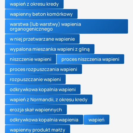
wapień z okresu kredy
wapienny beton komórkowy
warstwa (lub warstwy) wapienia
organogenicznego
w niej przetwarzane wapienie
wypalona mieszanka wapieni z gliną
niszczenie wapieni
proces niszczenia wapieni
proces rozpuszczania wapieni
rozpuszczanie wapieni
odkrywkowa kopalnia wapieni
wapień z Normandii, z okresu kredy
erozja skał wapiennych
odkrywkowa kopalnia wapienia
wapień
wapienny produkt małży