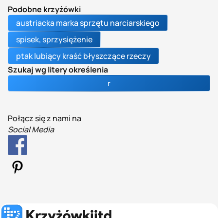
Podobne krzyżówki
austriacka marka sprzętu narciarskiego
spisek, sprzysiężenie
ptak lubiący kraść błyszczące rzeczy
Szukaj wg litery określenia
r
Połącz się z nami na
Social Media