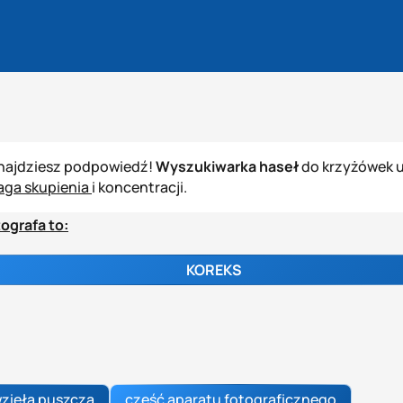
znajdziesz podpowiedź!
Wyszukiwarka haseł
do krzyżówek u
ga skupienia
i koncentracji.
ografa to:
KOREKS
wzięła puszcza
część aparatu fotograficznego