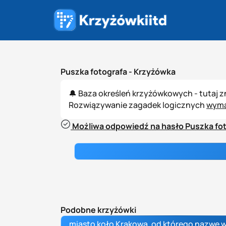
Puszka fotografa -
Krzyżówka
🔔 Baza określeń krzyżówkowych - tutaj 
Rozwiązywanie zagadek logicznych
wyma
Możliwa odpowiedź na hasło Puszka fot
Podobne krzyżówki
miasto koło Krakowa, od którego nazwę 