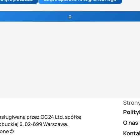
p
Stron
Polit
 obsługiwana przez OC24 Ltd. spółkę
O nas
łobuckiej 6, 02-699 Warszawa.
żone ©
Konta