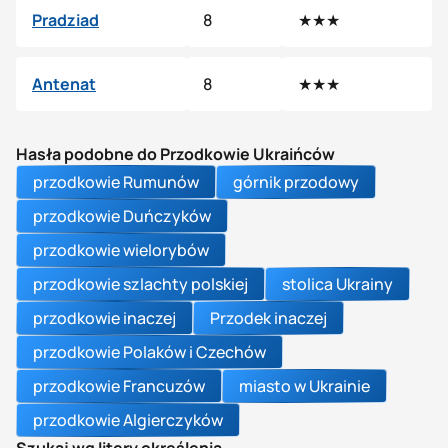
Pradziad
8
★★★
Antenat
8
★★★
Hasła podobne do Przodkowie Ukraińców
przodkowie Rumunów
górnik przodowy
przodkowie Duńczyków
przodkowie wielorybów
przodkowie szlachty polskiej
stolica Ukrainy
przodkowie inaczej
Przodek inaczej
przodkowie Polaków i Czechów
przodkowie Francuzów
miasto w Ukrainie
przodkowie Algierczyków