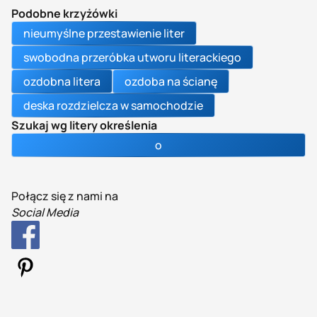
Podobne krzyżówki
nieumyślne przestawienie liter
swobodna przeróbka utworu literackiego
ozdobna litera
ozdoba na ścianę
deska rozdzielcza w samochodzie
Szukaj wg litery określenia
o
Połącz się z nami na
Social Media