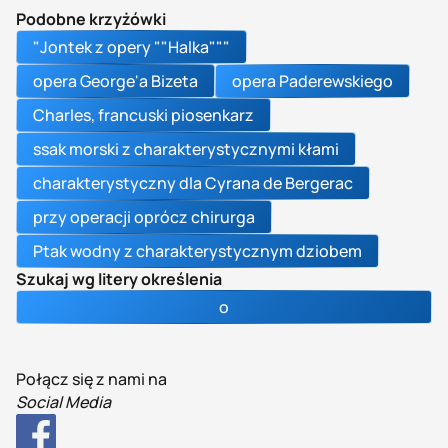
Podobne krzyżówki
"Jontek z opery ""Halka"""
opera George'a Bizeta
opera Paderewskiego
Charles, francuski piosenkarz
ssak morski z charakterystycznymi kłami
charakterystyczny dla Cyrana de Bergerac
przy operacji oprócz chirurga
Ptak wodny z charakterystycznym dziobem
Szukaj wg litery określenia
o
Połącz się z nami na
Social Media