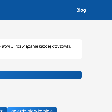
Blog
łatwi Ci rozwiązanie każdej krzyżówki.
rz
gnieździ się w kominie