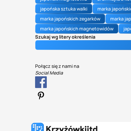
japońska sztuka walki
marka japoński
marka japońskich zegarków
marka ja
marka japońskich magnetowidów
jap
Szukaj wg litery określenia
Połącz się z nami na
Social Media