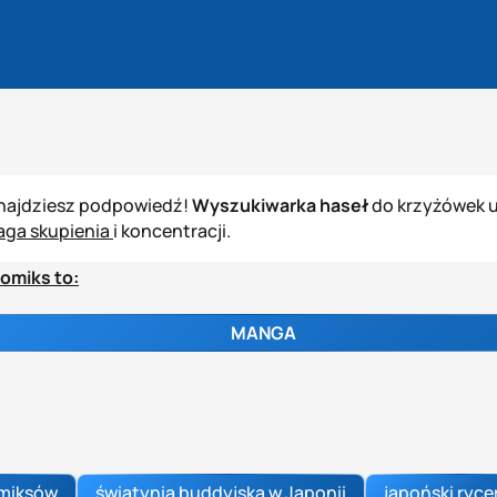
znajdziesz podpowiedź!
Wyszukiwarka haseł
do krzyżówek u
ga skupienia
i koncentracji.
omiks to:
MANGA
omiksów
świątynia buddyjska w Japonii
japoński ryce