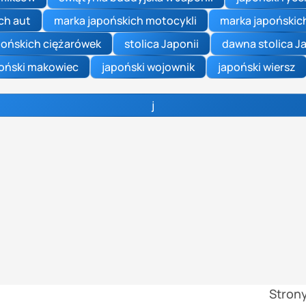
ch aut
marka japońskich motocykli
marka japońskic
pońskich ciężarówek
stolica Japonii
dawna stolica J
oński makowiec
japoński wojownik
japoński wiersz
j
Stron