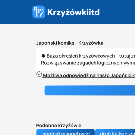
Japoński komiks -
Krzyżówka
🔔 Baza określeń krzyżówkowych - tutaj 
Rozwiązywanie zagadek logicznych
wyma
Możliwa odpowiedź na hasło Japoński k
Podobne krzyżówki
japoński magnetowid
druh Kajka z k