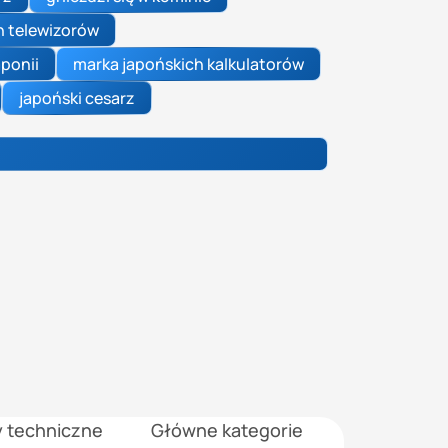
h telewizorów
aponii
marka japońskich kalkulatorów
japoński cesarz
y techniczne
Główne kategorie