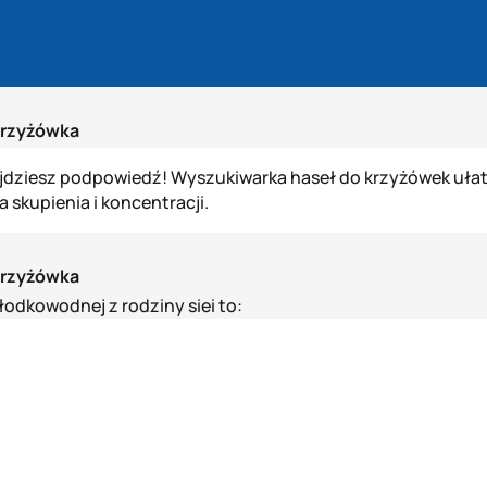
 Krzyżówka
jdziesz podpowiedź! Wyszukiwarka haseł do krzyżówek ułatw
kupienia i koncentracji.
 Krzyżówka
odkowodnej z rodziny siei to: