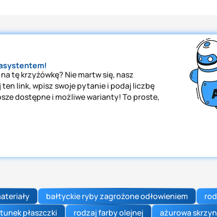
 asystentem!
 na tę krzyżówkę? Nie martw się, nasz
ten link, wpisz swoje pytanie i podaj liczbę
psze dostępne i możliwe warianty! To proste,
ateriały
bałtyckie ryby zagrożone odłowieniem
rod
tunek płaszczki
rodzaj farby olejnej
ażurowa skrzyn