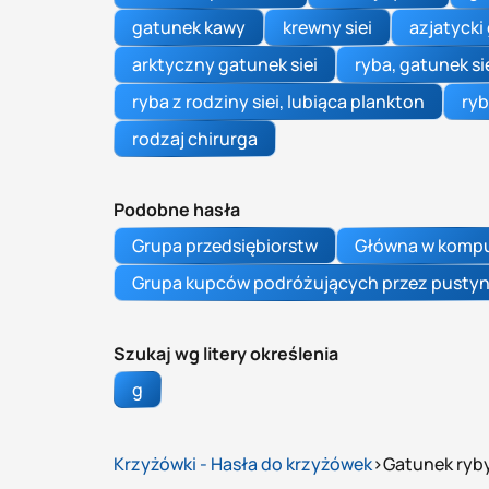
gatunek kawy
krewny siei
azjatycki
arktyczny gatunek siei
ryba, gatunek si
ryba z rodziny siei, lubiąca plankton
ryb
rodzaj chirurga
Podobne hasła
Grupa przedsiębiorstw
Główna w komp
Grupa kupców podróżujących przez pustyn
Szukaj wg litery określenia
g
Krzyżówki - Hasła do krzyżówek
Gatunek ryby