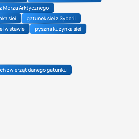
 z Morza Arktycznego
ka siei
gatunek siei z Syberii
iei w stawie
pyszna kuzynka siei
ch zwierząt danego gatunku