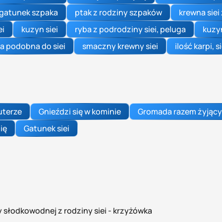
 gatunek szpaka
ptak z rodziny szpaków
krewna siei
ei
kuzyn siei
ryba z podrodziny siei, peluga
kuzyn
a podobna do siei
smaczny krewny siei
ilość karpi, s
uterze
Gnieździ się w kominie
Gromada razem żyjący
ię
Gatunek siei
 słodkowodnej z rodziny siei - krzyżówka