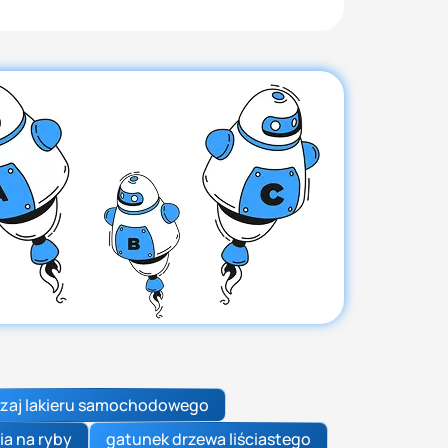
zaj lakieru samochodowego
ia na ryby
gatunek drzewa liściastego