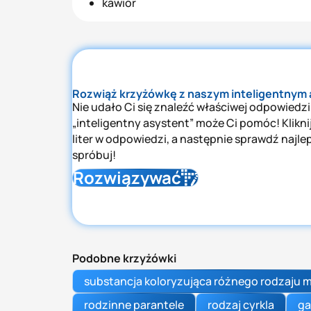
kawior
Rozwiąż krzyżówkę z naszym inteligentnym
Nie udało Ci się znaleźć właściwej odpowiedzi
„inteligentny asystent” może Ci pomóc! Kliknij 
liter w odpowiedzi, a następnie sprawdź najle
spróbuj!
Rozwiązywać
Podobne krzyżówki
substancja koloryzująca różnego rodzaju m
rodzinne parantele
rodzaj cyrkla
ga