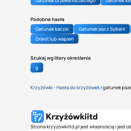
Gatunek drzewa liściastego
Gatunek k
Podobne hasła
Gatunek kaczki
Gatunek siei z Syberii
Granit lub wapień
Szukaj wg litery określenia
g
Krzyżówki - Hasła do krzyżówek
gatunek psz
Strona krzyzowkiitd.pl jest własnością i jest