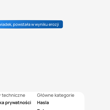
wiadek, powstała w wyniku erozji
y techniczne
Główne kategorie
yka prywatności
Hasla