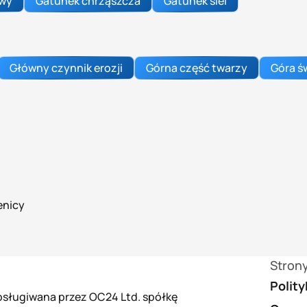
awy
Gatunek chrząszcza
Gatunek siei
Główny czynnik erozji
Górna część twarzy
Góra ś
enicy
Stron
Polit
 obsługiwana przez OC24 Ltd. spółkę