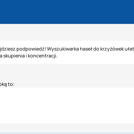
jdziesz podpowiedź! Wyszukiwarka haseł do krzyżówek ułatw
kupienia i koncentracji.
ką to: