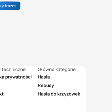
zy frazes
y techniczne
Główne kategorie
yka prywatności
Hasla
Rebusy
kt
Hasla do krzyzowek