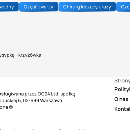
 wodny
Część twarzy
Chirurg leczący urazy
Czc
ysypką - krzyżówka
Stron
Polit
 obsługiwana przez OC24 Ltd. spółkę
O nas
łobuckiej 6, 02-699 Warszawa.
żone ©
Konta