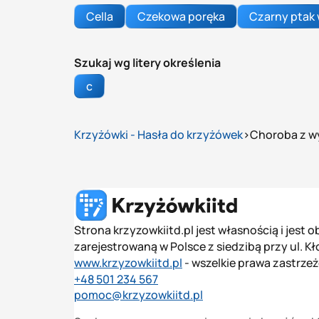
Cella
Сzekowa poręka
Czarny ptak
Szukaj wg litery określenia
c
Krzyżówki - Hasła do krzyżówek
Choroba z w
Strona krzyzowkiitd.pl jest własnością i jest
zarejestrowaną w Polsce z siedzibą przy ul. K
www.krzyzowkiitd.pl
- wszelkie prawa zastrze
+48 501 234 567
pomoc@krzyzowkiitd.pl