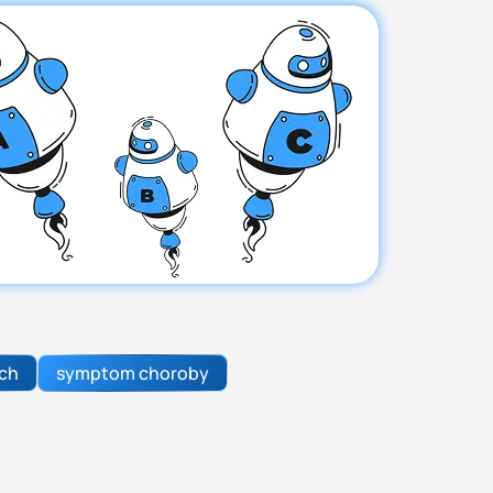
ych
symptom choroby